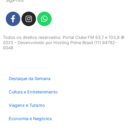
Siga-nos
F
I
W
a
n
h
c
s
a
e
t
t
Todos os direitos reservados. Portal Clube FM 93,7 e 103,9 ©
b
a
s
2025 - Desenvolvido por Hosting Prime Brasil (11) 94792-
0048
o
g
a
o
r
p
k
a
p
-
m
f
Destaque da Semana
Cultura e Entretenimento
Viagens e Turismo
Economia e Negócios