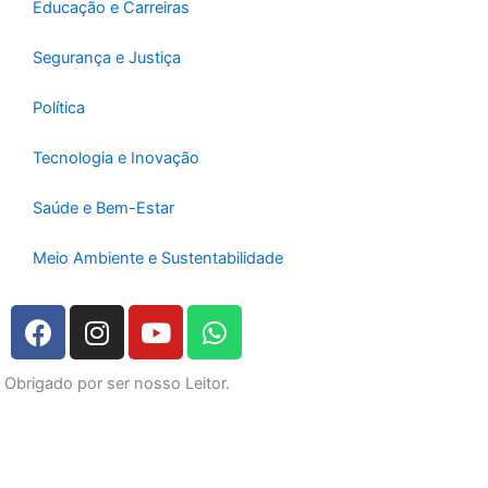
Educação e Carreiras
Segurança e Justiça
Política
Tecnologia e Inovação
Saúde e Bem-Estar
Meio Ambiente e Sustentabilidade
F
I
Y
W
a
n
o
h
c
s
u
a
Obrigado por ser nosso Leitor.
e
t
t
t
b
a
u
s
o
g
b
a
o
r
e
p