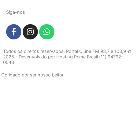
Siga-nos
F
I
W
a
n
h
c
s
a
e
t
t
Todos os direitos reservados. Portal Clube FM 93,7 e 103,9 ©
b
a
s
2025 - Desenvolvido por Hosting Prime Brasil (11) 94792-
0048
o
g
a
o
r
p
Obrigado por ser nosso Leitor.
k
a
p
-
m
f