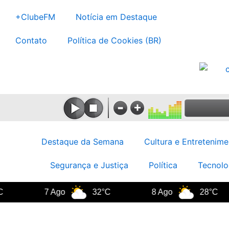
Ir
+ClubeFM
Notícia em Destaque
para
o
Contato
Política de Cookies (BR)
conteúdo
Destaque da Semana
Cultura e Entretenime
Segurança e Justiça
Política
Tecnolo
7 Ago
32°C
8 Ago
28°C