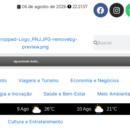
F
I
06 de agosto de 2026
22:21:58
a
n
c
s
e
t
b
a
Pesquisar
Pesquisar
o
g
o
r
k
a
m
nto
Viagens e Turismo
Economia e Negócios
gia e Inovação
Saúde e Bem-Estar
Meio Ambiente
9 Ago
26°C
10 Ago
21°C
1
Cultura e Entretenimento