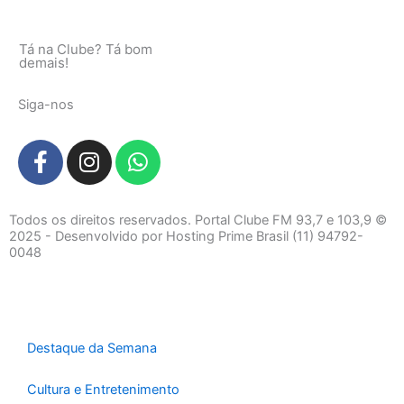
Tá na Clube? Tá bom
demais!
Siga-nos
F
I
W
a
n
h
c
s
a
e
t
t
Todos os direitos reservados. Portal Clube FM 93,7 e 103,9 ©
b
a
s
2025 - Desenvolvido por Hosting Prime Brasil (11) 94792-
0048
o
g
a
o
r
p
k
a
p
-
m
f
Destaque da Semana
Cultura e Entretenimento