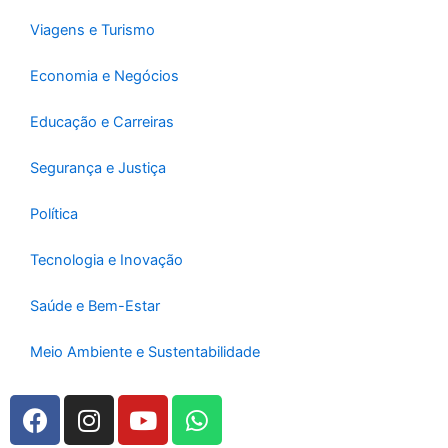
Viagens e Turismo
Economia e Negócios
Educação e Carreiras
Segurança e Justiça
Política
Tecnologia e Inovação
Saúde e Bem-Estar
Meio Ambiente e Sustentabilidade
F
I
Y
W
a
n
o
h