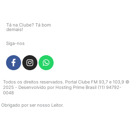
Tá na Clube? Tá bom
demais!
Siga-nos
F
I
W
a
n
h
c
s
a
e
t
t
Todos os direitos reservados. Portal Clube FM 93,7 e 103,9 ©
b
a
s
2025 - Desenvolvido por Hosting Prime Brasil (11) 94792-
0048
o
g
a
o
r
p
Obrigado por ser nosso Leitor.
k
a
p
-
m
f