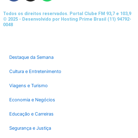
c
s
a
e
t
t
Todos os direitos reservados. Portal Clube FM 93,7 e 103,9
b
a
s
© 2025 - Desenvolvido por Hosting Prime Brasil (11) 94792-
0048
o
g
a
o
r
p
k
a
p
-
m
f
Destaque da Semana
Cultura e Entretenimento
Viagens e Turismo
Economia e Negócios
Educação e Carreiras
Segurança e Justiça