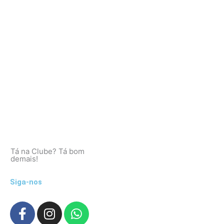
Tá na Clube? Tá bom
demais!
Siga-nos
F
I
W
a
n
h