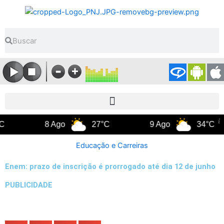
Ir
para
o
Pesquisar
Pesquisar
conteúdo
8 Ago
27°C
9 Ago
34°C
Educação e Carreiras
Enem: prazo de inscrição é prorrogado até dia 12 de junho
PUBLICIDADE