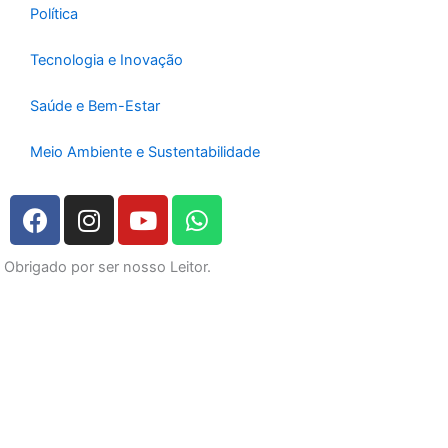
Política
Tecnologia e Inovação
Saúde e Bem-Estar
Meio Ambiente e Sustentabilidade
F
I
Y
W
a
n
o
h
c
s
u
a
Obrigado por ser nosso Leitor.
e
t
t
t
b
a
u
s
o
g
b
a
o
r
e
p
k
a
p
m