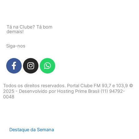
Tá na Clube? Tá bom
demais!
Siga-nos
F
I
W
a
n
h
c
s
a
e
t
t
Todos os direitos reservados. Portal Clube FM 93,7 e 103,9 ©
b
a
s
2025 - Desenvolvido por Hosting Prime Brasil (11) 94792-
0048
o
g
a
o
r
p
k
a
p
-
m
f
Destaque da Semana