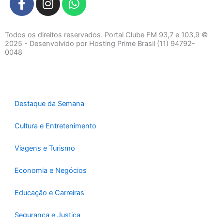
a
n
h
c
s
a
e
t
t
Todos os direitos reservados. Portal Clube FM 93,7 e 103,9 ©
b
a
s
2025 - Desenvolvido por Hosting Prime Brasil (11) 94792-
0048
o
g
a
o
r
p
k
a
p
-
m
f
Destaque da Semana
Cultura e Entretenimento
Viagens e Turismo
Economia e Negócios
Educação e Carreiras
Segurança e Justiça