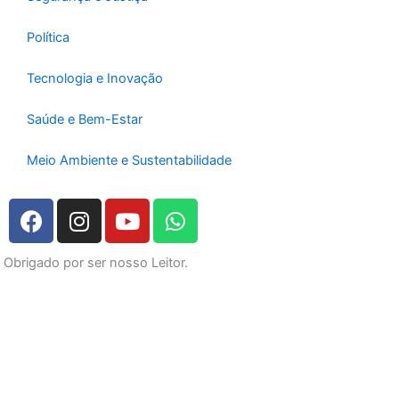
Política
Tecnologia e Inovação
Saúde e Bem-Estar
Meio Ambiente e Sustentabilidade
F
I
Y
W
a
n
o
h
c
s
u
a
Obrigado por ser nosso Leitor.
e
t
t
t
b
a
u
s
o
g
b
a
o
r
e
p
k
a
p
m