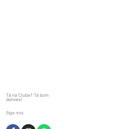
Tá na Clube? Tá bom
demais!
Siga-nos
F
I
W