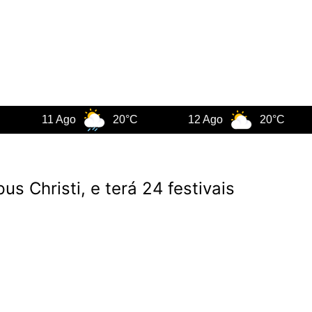
11 Ago
20°C
12 Ago
20°C
1
s Christi, e terá 24 festivais