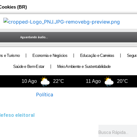
 Cookies (BR)
ns e Turismo
Economia e Negócios
Educação e Carreiras
Segur
Saúde e Bem-Estar
Meio Ambiente e Sustentabilidade
10 Ago
22°C
11 Ago
20°C
Política
efeso eleitoral
Pesquisar