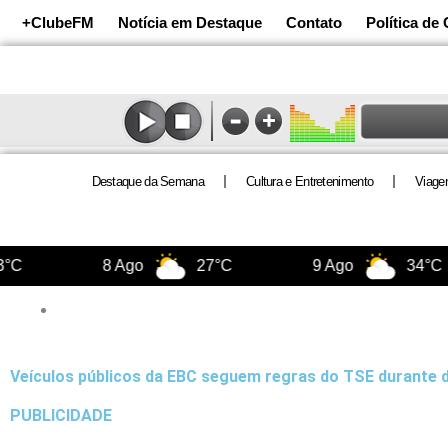
Ir
+ClubeFM
Notícia em Destaque
Contato
Política de
para
o
conteúdo
Destaque da Semana
Cultura e Entretenimento
Viage
C
8 Ago
27°C
9 Ago
34°C
Veículos públicos da EBC seguem regras do TSE durante d
PUBLICIDADE