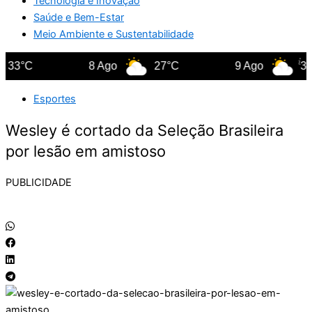
Tecnologia e Inovação
Saúde e Bem-Estar
Meio Ambiente e Sustentabilidade
3°C
8 Ago
27°C
9 Ago
35°C
Esportes
Wesley é cortado da Seleção Brasileira
por lesão em amistoso
PUBLICIDADE