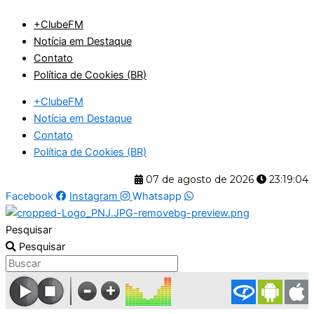
Ir
+ClubeFM
para
Notícia em Destaque
o
Contato
conteúdo
Política de Cookies (BR)
+ClubeFM
Notícia em Destaque
Contato
Política de Cookies (BR)
07 de agosto de 2026
23:19:04
Facebook
Instagram
Whatsapp
Pesquisar
Pesquisar