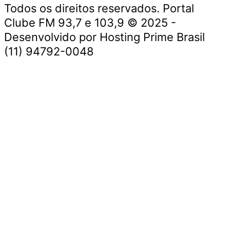
Todos os direitos reservados. Portal
Clube FM 93,7 e 103,9 © 2025 -
Desenvolvido por Hosting Prime Brasil
(11) 94792-0048
DESTAQUE DA SEMANA
CULTURA E ENTRETENIMENTO
VIAGENS E TURISMO
ECONOMIA E NEGÓCIOS
EDUCAÇÃO E CARREIRAS
SEGURANÇA E JUSTIÇA
POLÍTICA
TECNOLOGIA E INOVAÇÃO