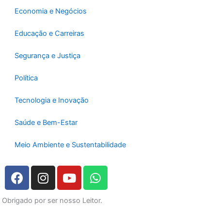
Economia e Negócios
Educação e Carreiras
Segurança e Justiça
Política
Tecnologia e Inovação
Saúde e Bem-Estar
Meio Ambiente e Sustentabilidade
F
I
Y
W
a
n
o
h
c
s
u
a
Obrigado por ser nosso Leitor.
e
t
t
t