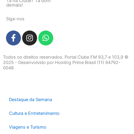
Tá na Clube? Tá bom
demais!
Siga-nos
F
I
W
a
n
h
c
s
a
e
t
t
Todos os direitos reservados. Portal Clube FM 93,7 e 103,9 ©
b
a
s
2025 - Desenvolvido por Hosting Prime Brasil (11) 94792-
0048
o
g
a
o
r
p
k
a
p
-
m
f
Destaque da Semana
Cultura e Entretenimento
Viagens e Turismo