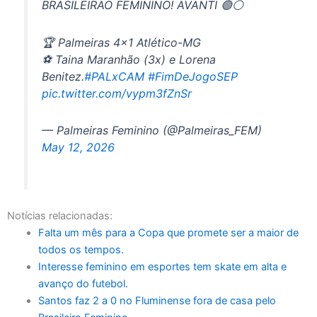
BRASILEIRÃO FEMININO! AVANTI 🟢⚪
🏆 Palmeiras 4×1 Atlético-MG
⚽ Taina Maranhão (3x) e Lorena
Benitez.
#PALxCAM
#FimDeJogoSEP
pic.twitter.com/vypm3fZnSr
— Palmeiras Feminino (@Palmeiras_FEM)
May 12, 2026
Notícias relacionadas:
Falta um mês para a Copa que promete ser a maior de
todos os tempos.
Interesse feminino em esportes tem skate em alta e
avanço do futebol.
Santos faz 2 a 0 no Fluminense fora de casa pelo